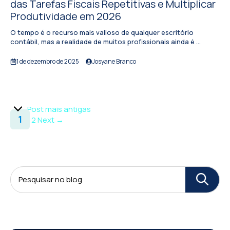
das Tarefas Fiscais Repetitivas e Multiplicar
Produtividade em 2026
O tempo é o recurso mais valioso de qualquer escritório
contábil, mas a realidade de muitos profissionais ainda é ...
1 de dezembro de 2025
Josyane Branco
Post mais antigas
Page
1
Page
2
Next
→